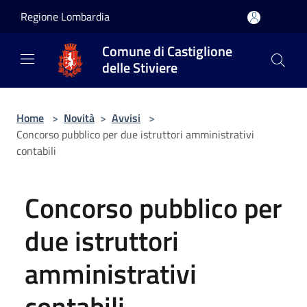
Salta al contenuto principale
Regione Lombardia
Comune di Castiglione
delle Stiviere
Home
>
Novità
>
Avvisi
>
Concorso pubblico per due istruttori amministrativi
contabili
Concorso pubblico per
due istruttori
amministrativi
contabili