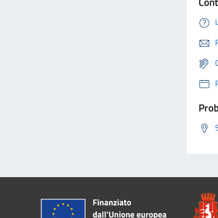
Cont
Prob