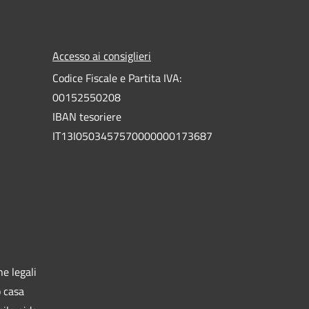
Accesso ai consiglieri
Codice Fiscale e Partita IVA:
00152550208
IBAN tesoriere
IT13I0503457570000000173687
e legali
o casa