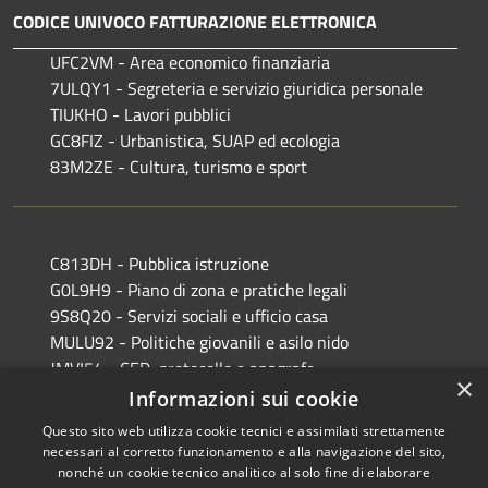
CODICE UNIVOCO FATTURAZIONE ELETTRONICA
UFC2VM - Area economico finanziaria
7ULQY1 - Segreteria e servizio giuridica personale
TIUKHO - Lavori pubblici
GC8FIZ - Urbanistica, SUAP ed ecologia
83M2ZE - Cultura, turismo e sport
C813DH - Pubblica istruzione
G0L9H9 - Piano di zona e pratiche legali
9S8Q20 - Servizi sociali e ufficio casa
MULU92 - Politiche giovanili e asilo nido
JMVI54 - CED, protocollo e anagrafe
×
EFR931 - Polizia Locale
Informazioni sui cookie
Questo sito web utilizza cookie tecnici e assimilati strettamente
necessari al corretto funzionamento e alla navigazione del sito,
nonché un cookie tecnico analitico al solo fine di elaborare