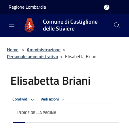
Salta al contenuto principale
Regione Lombardia
Comune di Castiglione
delle Stiviere
Home
>
Amministrazione
>
Personale amministrativo
>
Elisabetta Briani
Elisabetta Briani
Condividi
Vedi azioni
INDICE DELLA PAGINA