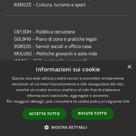
83M2ZE - Cultura, turismo e sport
C813DH - Pubblica istruzione
G0L9H9 - Piano di zona e pratiche legali
9S8Q20 - Servizi sociali e ufficio casa
MULU92 - Politiche giovanili e asilo nido
JMVI54 - CED, protocollo e anagrafe
×
EFR931 - Polizia Locale
Informazioni sui cookie
Questo sito web utilizza cookie tecnici e assimilati strettamente
necessari al corretto funzionamento e alla navigazione del sito,
nonché un cookie tecnico analitico al solo fine di elaborare
informazioni statistiche, aggregate e anonime.
RSS
Copyright © 2026 • Comune di
Per maggiori dettagli, può consultare la cookie policy al seguente
link
Accessibilità
Castiglione delle Stiviere •
Privacy
Municipium
Powered by
•
RIFIUTA TUTTO
ACCETTA TUTTO
Cookie
Accesso redazione
Mappa del sito
MOSTRA DETTAGLI