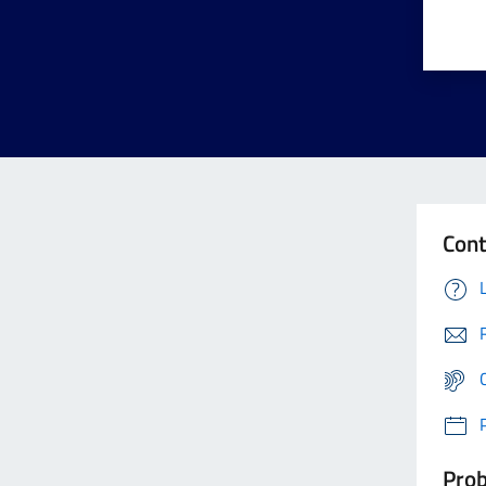
Cont
Prob