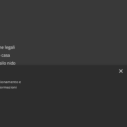
e legali
o casa
silo nido
×
rafe
nzionamento e
nformazioni
Municipium
 di Castiglione delle Stiviere • Powered by
•
Accesso redazione