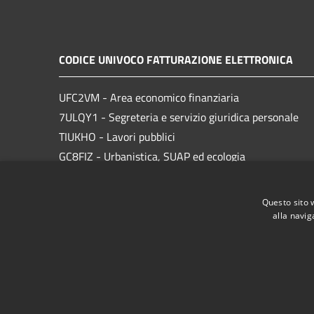
CODICE UNIVOCO FATTURAZIONE ELETTRONICA
UFC2VM - Area economico finanziaria
7ULQY1 - Segreteria e servizio giuridica personale
TIUKHO - Lavori pubblici
GC8FIZ - Urbanistica, SUAP ed ecologia
83M2ZE - Cultura, turismo e sport
Questo sito 
alla navig
RSS
Accessibilità
Privacy
Cookie
Mappa de