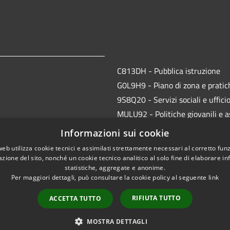
C813DH - Pubblica istruzione
G0L9H9 - Piano di zona e pratich
9S8Q20 - Servizi sociali e uffici
MULU92 - Politiche giovanili e a
JMVI54 - CED, protocollo e anag
Informazioni sui cookie
EFR931 - Polizia Locale
web utilizza cookie tecnici e assimilati strettamente necessari al corretto fu
azione del sito, nonché un cookie tecnico analitico al solo fine di elaborare i
statistiche, aggregate e anonime.
Per maggiori dettagli, può consultare la cookie policy al seguente
link
RIFIUTA TUTTO
ACCETTA TUTTO
l sito
Copyright © 2026 • Comune
MOSTRA DETTAGLI